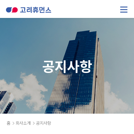
회사개요
컨택센터
인사말
인재파견/금융보안
윤리헌장
고객사
회사 연혁
사업장 소개
공지사항
공지사항
방문판매 직원조회
홈
회사소개
공지사항