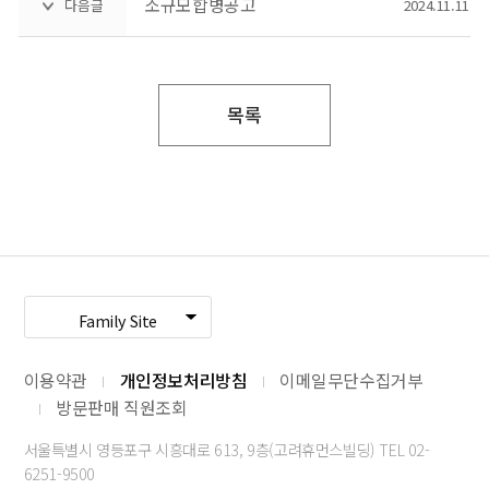
소규모합병공고
다음글
2024.11.11
목록
Family Site
이용약관
개인정보처리방침
이메일무단수집거부
방문판매 직원조회
서울특별시 영등포구 시흥대로 613, 9층(고려휴먼스빌딩) TEL 02-
6251-9500