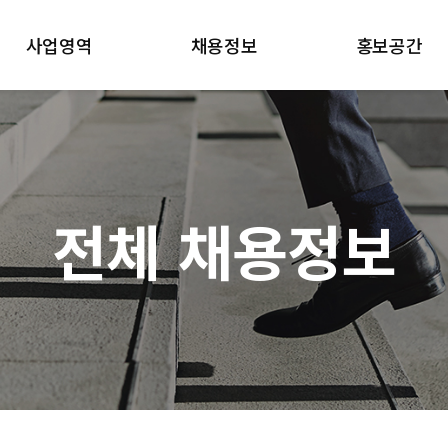
사업영역
채용정보
홍보공간
컨택센터
전체 채용정보
수상/인증
인재파견/금융보안
입사지원서 다운로드
뉴스/미디어
고객사
전체 채용정보
사업장 소개
방문판매 직원조회