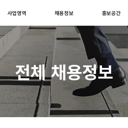
사업영역
채용정보
홍보공간
컨택센터
전체 채용정보
수상/인증
인재파견/금융보안
입사지원서 다운로드
뉴스/미디어
고객사
전체 채용정보
사업장 소개
방문판매 직원조회